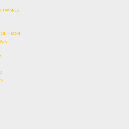
OFTWARES
OL – ECM
ICK
S
O
S