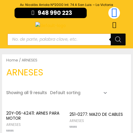
Av. Nicolás Arriola N°2000 Int. 74 A San Luis – La Victoria
948 990 223
Home
/ ARNESES
ARNESES
Showing all 9 results
20Y-06-42411: ARNES PARA
251-0277: MAZO DE CABLES
MOTOR
ARNESES
ARNESES
Rated