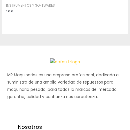
INSTRUMENTOS Y SOFTWARES
Rated
0
out
of
5
MR Maquinarias es una empresa profesional, dedicada al
suministro de una amplia variedad de repuestos para
maquinaria pesada, para todas la marcas del mercado,
garantía, calidad y confianza nos caracteriza.
Nosotros