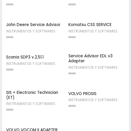
Rated
Rated
0
0
out
out
of
of
5
5
John Deere Service Advisor
Komatsu CSS SERVICE
INSTRUMENTOS Y SOFTWARES
INSTRUMENTOS Y SOFTWARES
Rated
Rated
0
0
out
out
of
of
5
5
Service Advisor EDL v3
Scania SDP3 v.2.51.1
Adapter
INSTRUMENTOS Y SOFTWARES
INSTRUMENTOS Y SOFTWARES
Rated
0
Rated
out
0
of
out
5
of
5
SIS + Electronic Technician
VOLVO PROSIS
(ET)
INSTRUMENTOS Y SOFTWARES
INSTRUMENTOS Y SOFTWARES
Rated
0
Rated
out
0
of
out
5
of
5
VOLVO VOCOM II ADAPTER