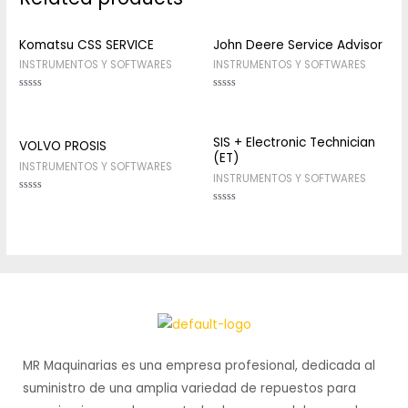
Komatsu CSS SERVICE
John Deere Service Advisor
INSTRUMENTOS Y SOFTWARES
INSTRUMENTOS Y SOFTWARES
Rated
Rated
0
0
out
out
of
of
5
5
SIS + Electronic Technician
VOLVO PROSIS
(ET)
INSTRUMENTOS Y SOFTWARES
INSTRUMENTOS Y SOFTWARES
Rated
0
Rated
out
0
of
out
5
of
5
MR Maquinarias es una empresa profesional, dedicada al
suministro de una amplia variedad de repuestos para