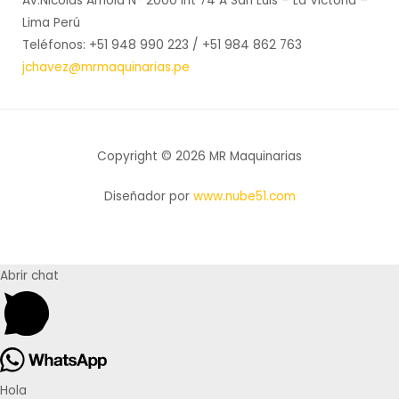
Av.Nicolas Arriola N° 2000 Int 74 A San Luis – La Victoria –
Lima Perú
Teléfonos: +51 948 990 223 / +51 984 862 763
jchavez@mrmaquinarias.pe
Copyright © 2026 MR Maquinarias
Diseñador por
www.nube51.com
Abrir chat
Hola