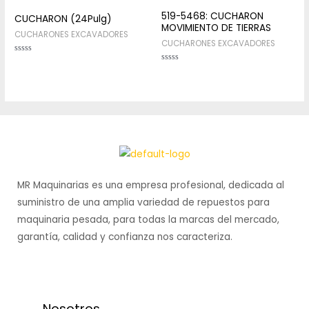
5
of
5
519-5468: CUCHARON
CUCHARON (24Pulg)
MOVIMIENTO DE TIERRAS
CUCHARONES EXCAVADORES
CUCHARONES EXCAVADORES
Rated
0
Rated
out
0
of
out
5
of
5
MR Maquinarias es una empresa profesional, dedicada al
suministro de una amplia variedad de repuestos para
maquinaria pesada, para todas la marcas del mercado,
garantía, calidad y confianza nos caracteriza.
Nosotros