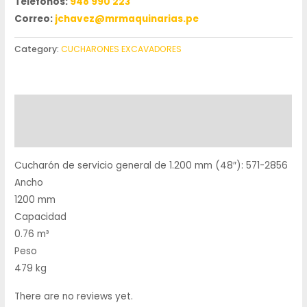
Teléfonos:
948 990 223
Correo:
jchavez@mrmaquinarias.pe
Category:
CUCHARONES EXCAVADORES
Description
Reviews (0)
Cucharón de servicio general de 1.200 mm (48″): 571-2856
Ancho
1200 mm
Capacidad
0.76 m³
Peso
479 kg
There are no reviews yet.