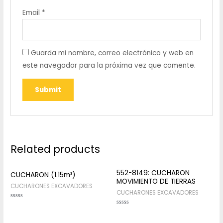
Email
*
Guarda mi nombre, correo electrónico y web en
este navegador para la próxima vez que comente.
Related products
552-8149: CUCHARON
CUCHARON (1.15m³)
MOVIMIENTO DE TIERRAS
CUCHARONES EXCAVADORES
CUCHARONES EXCAVADORES
Rated
0
Rated
out
0
of
out