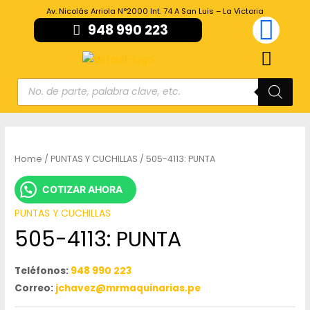
Av. Nicolás Arriola N°2000 Int. 74 A San Luis – La Victoria
948 990 223
Home
/
PUNTAS Y CUCHILLAS
/ 505-4113: PUNTA
COTIZAR AHORA
PUNTAS Y CUCHILLAS
505-4113: PUNTA
Teléfonos:
948 990 223
Correo:
jchavez@mrmaquinarias.pe