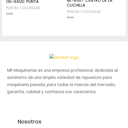
8E-4567: CENTRO DE LA
135-9400: PUNTA
CUCHILLA
PUNTAS Y CUCHILLAS
PUNTAS Y CUCHILLAS
Rated
0
Rated
out
0
of
out
5
of
5
MR Maquinarias es una empresa profesional, dedicada al
suministro de una amplia variedad de repuestos para
maquinaria pesada, para todas la marcas del mercado,
garantía, calidad y confianza nos caracteriza.
Nosotros