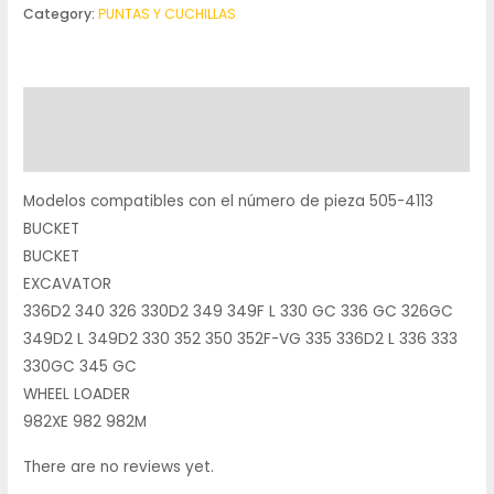
Category:
PUNTAS Y CUCHILLAS
Description
Reviews (0)
Modelos compatibles con el número de pieza 505-4113
BUCKET
BUCKET
EXCAVATOR
336D2 340 326 330D2 349 349F L 330 GC 336 GC 326GC
349D2 L 349D2 330 352 350 352F-VG 335 336D2 L 336 333
330GC 345 GC
WHEEL LOADER
982XE 982 982M
There are no reviews yet.