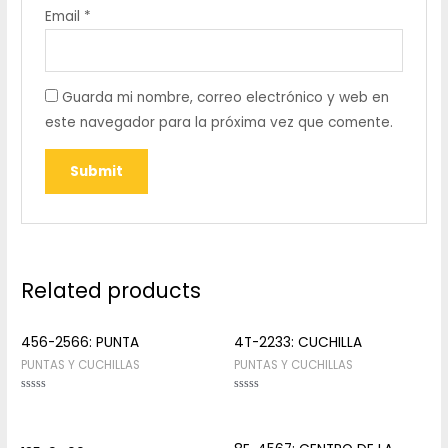
Email
*
Guarda mi nombre, correo electrónico y web en
este navegador para la próxima vez que comente.
Related products
456-2566: PUNTA
4T-2233: CUCHILLA
PUNTAS Y CUCHILLAS
PUNTAS Y CUCHILLAS
Rated
Rated
0
0
out
out
of
of
5
5