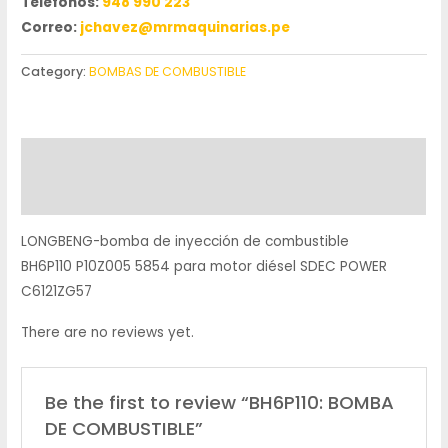
Teléfonos:
948 990 223
Correo:
jchavez@mrmaquinarias.pe
Category:
BOMBAS DE COMBUSTIBLE
Description
Reviews (0)
LONGBENG-bomba de inyección de combustible
BH6P110 P10Z005 5854 para motor diésel SDEC POWER
C6121ZG57
There are no reviews yet.
Be the first to review “BH6P110: BOMBA
DE COMBUSTIBLE”