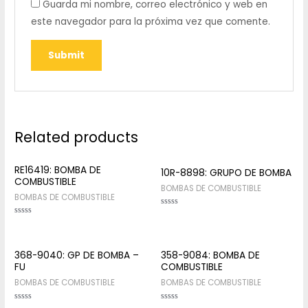
Guarda mi nombre, correo electrónico y web en
este navegador para la próxima vez que comente.
Related products
RE16419: BOMBA DE
10R-8898: GRUPO DE BOMBA
COMBUSTIBLE
BOMBAS DE COMBUSTIBLE
BOMBAS DE COMBUSTIBLE
Rated
0
Rated
out
0
of
out
5
of
5
368-9040: GP DE BOMBA –
358-9084: BOMBA DE
FU
COMBUSTIBLE
BOMBAS DE COMBUSTIBLE
BOMBAS DE COMBUSTIBLE
Rated
Rated