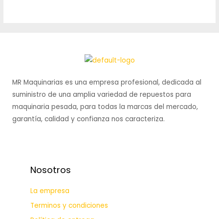
0
0
out
out
of
of
5
5
MR Maquinarias es una empresa profesional, dedicada al
suministro de una amplia variedad de repuestos para
maquinaria pesada, para todas la marcas del mercado,
garantía, calidad y confianza nos caracteriza.
Nosotros
La empresa
Terminos y condiciones