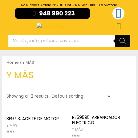
Av. Nicolás Arriola N°2000 Int. 74 A San Luis – La Victoria
948 990 223
Home
/ Y MÁS
Y MÁS
Showing all 2 results
RE59595: ARRANCADOR
3E9713: ACEITE DE MOTOR
ELECTRICO
Y MÁS
Y MÁS
Rated