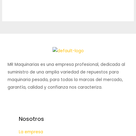
0
Rated
out
0
of
out
5
of
5
MR Maquinarias es una empresa profesional, dedicada al
suministro de una amplia variedad de repuestos para
maquinaria pesada, para todas la marcas del mercado,
garantía, calidad y confianza nos caracteriza.
Nosotros
La empresa