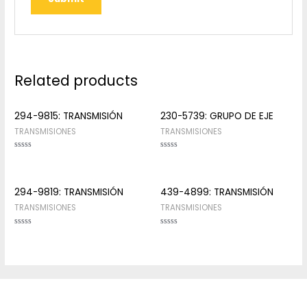
Related products
294-9815: TRANSMISIÓN
230-5739: GRUPO DE EJE
TRANSMISIONES
TRANSMISIONES
Rated
Rated
0
0
out
out
of
of
5
5
294-9819: TRANSMISIÓN
439-4899: TRANSMISIÓN
TRANSMISIONES
TRANSMISIONES
Rated
Rated
0
0
out
out
of
of
5
5