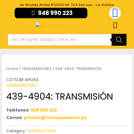
Av. Nicolás Arriola N°2000 Int. 74 A San Luis – La Victoria
948 990 223
Home
/
TRANSMISIONES
/ 439-4904: TRANSMISIÓN
COTIZAR AHORA
TRANSMISIONES
439-4904: TRANSMISIÓN
Teléfonos:
948 990 223
Correo:
jchavez@mrmaquinarias.pe
Category:
TRANSMISIONES