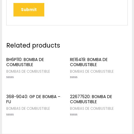
Related products
BH6P110: BOMBA DE
RE16419: BOMBA DE
COMBUSTIBLE
COMBUSTIBLE
BOMBAS DE COMBUSTIBLE
BOMBAS DE COMBUSTIBLE
Rated
Rated
0
0
out
out
of
of
5
5
368-9040: GP DE BOMBA –
22677520: BOMBA DE
FU
COMBUSTIBLE
BOMBAS DE COMBUSTIBLE
BOMBAS DE COMBUSTIBLE
Rated
Rated
0
0
out
out
of
of
5
5