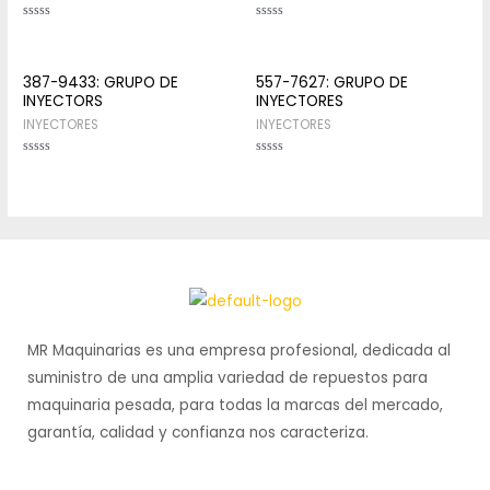
Rated
Rated
0
0
out
out
of
of
5
5
387-9433: GRUPO DE
557-7627: GRUPO DE
INYECTORS
INYECTORES
INYECTORES
INYECTORES
Rated
Rated
0
0
out
out
of
of
5
5
MR Maquinarias es una empresa profesional, dedicada al
suministro de una amplia variedad de repuestos para
maquinaria pesada, para todas la marcas del mercado,
garantía, calidad y confianza nos caracteriza.