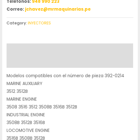
Teléfonos:
948 990 223
Correo:
jchavez@mrmaquinarias.pe
Category:
INYECTORES
Description
Reviews (0)
Modelos compatibles con el número de pieza 392-0214
MARINE AUXILIARY
3512 3512B
MARINE ENGINE
3508 3516 3512 3508B 3516B 3512B
INDUSTRIAL ENGINE
3508B 3512B 3516B
LOCOMOTIVE ENGINE
3516B 3508B 3512B