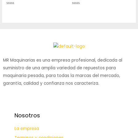
Rated
Rated
0
0
out
out
of
of
5
5
MR Maquinarias es una empresa profesional, dedicada al
suministro de una amplia variedad de repuestos para
maquinaria pesada, para todas la marcas del mercado,
garantía, calidad y confianza nos caracteriza.
Nosotros
La empresa
Terminos y condiciones