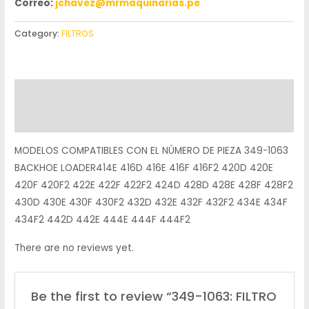
Correo:
jchavez@mrmaquinarias.pe
Category:
FILTROS
Description
Reviews (0)
MODELOS COMPATIBLES CON EL NÚMERO DE PIEZA 349-1063
BACKHOE LOADER414E 416D 416E 416F 416F2 420D 420E
420F 420F2 422E 422F 422F2 424D 428D 428E 428F 428F2
430D 430E 430F 430F2 432D 432E 432F 432F2 434E 434F
434F2 442D 442E 444E 444F 444F2
There are no reviews yet.
Be the first to review “349-1063: FILTRO