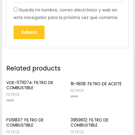
Guarda mi nombre, correo electrónico y web en
este navegador para la próxima vez que comente.
Related products
VOE-11711074: FILTRO DE
1R-1808: FILTRO DE ACEITE
COMBUSTIBLE
FILTROS
FILTROS
Rated
0
Rated
out
0
of
out
5
of
5
FS19837: FILTRO DE
3959612: FILTRO DE
COMBUSTIBLE
COMBUSTIBLE
FILTROS
FILTROS