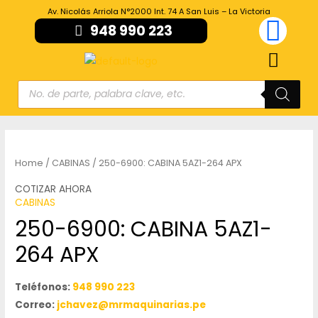
Av. Nicolás Arriola N°2000 Int. 74 A San Luis – La Victoria
948 990 223
Home
/
CABINAS
/ 250-6900: CABINA 5AZ1-264 APX
COTIZAR AHORA
CABINAS
250-6900: CABINA 5AZ1-
264 APX
Teléfonos:
948 990 223
Correo:
jchavez@mrmaquinarias.pe