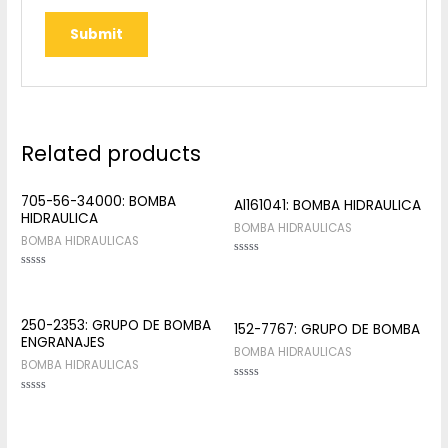
Related products
705-56-34000: BOMBA
Al161041: BOMBA HIDRAULICA
HIDRAULICA
BOMBA HIDRAULICAS
BOMBA HIDRAULICAS
Rated
0
Rated
out
0
of
out
5
of
5
250-2353: GRUPO DE BOMBA
152-7767: GRUPO DE BOMBA
ENGRANAJES
BOMBA HIDRAULICAS
BOMBA HIDRAULICAS
Rated
0
Rated
out
0
of
out
5
of
5